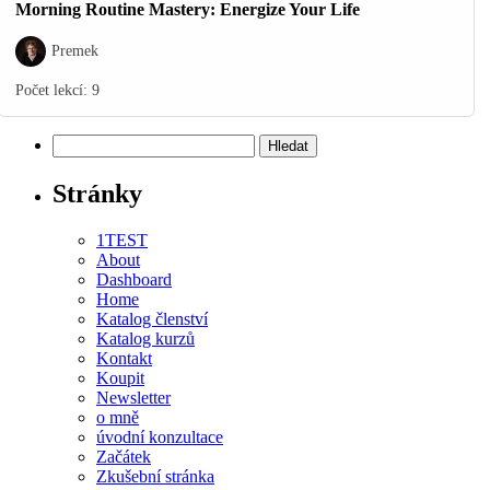
Morning Routine Mastery: Energize Your Life
Premek
Počet lekcí:
9
Vyhledávání
Stránky
1TEST
About
Dashboard
Home
Katalog členství
Katalog kurzů
Kontakt
Koupit
Newsletter
o mně
úvodní konzultace
Začátek
Zkušební stránka