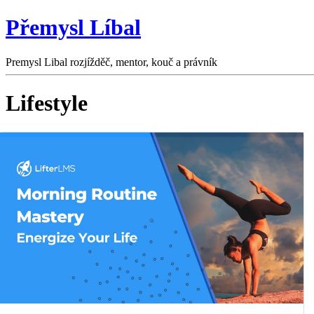
Přemysl Líbal
Premysl Libal rozjížděč, mentor, kouč a právník
Lifestyle